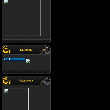
I LOVE MUSIK
Игрок
Игрок
Игрок
Баннеры
Раскрутка