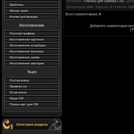
Категория
:
Плагины для сервера CSS
|
Доба
Шаблоны
Просмотров
:
619
|
Загрузок
:
0
|
Рейтинг
:
0.0
/
Иконки групп
Всего комментариев
:
0
Кнопки для форума
Изготовление
Добавлять комментарии могу
[
Р
Платная графика
Изготовление картинок
Изготовление юзербара
Изготовление баннера
Изготовление шапки
Изготовление аватарки
Team
Состав клана
Правила cw
Устав клана
Наши CW
Планы карт для CW
Категории раздела