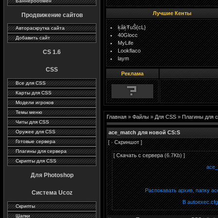
Баннерообмен
Лучшие Кенты
Продвижение сайтов
ķâķŦuŜ{cL}
Автораскрутка сайта
40Glocc
Добавить сайт
MyLife
Lookflaco
CS 1.6
laym
CSS
Реклама
Все для CSS
Карты для CSS
Модели игроков
Темы меню
Главная
»
Файлы
»
Для CSS
»
Плагины для 
Читы для CSS
Оружее для CSS
ace_match для новой CS:S
Готовые сервера
[ ·
Скриншот
]
Плагины для сервера
[
Скачать с сервера
(6.7Kb) ]
Скрипты для CSS
ace_
Для Photoshop
Распокавать архив, папку a
Система Ucoz
В autoexec.cf
Скрипты
Шапки