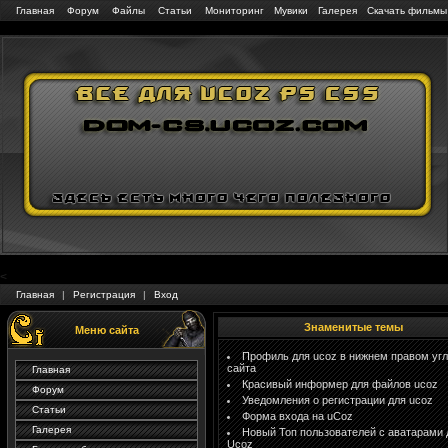
Главная
Форум
Файлы
Статьи
Мониторинг
Мувики
Галерея
Скачать фильмы
<
Главная
|
Регистрация
|
Вход
Знаменитые темы
Меню сайта
Профиль для ucoz в нижнем правом угл
сайта
Главная
Красивый информер для файлов ucoz
Форум
Уведомления о регистрации для ucoz
Статьи
Форма входа на uCoz
Галерея
Новый Топ пользователей с аватарами 
Ucoz