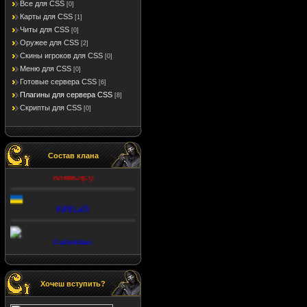
Все для CSS
[0]
Карты для CSS
[1]
Читы для CSS
[0]
Оружее для CSS
[2]
Скины игроков для CSS
[0]
Меню для CSS
[0]
Готовые сервера CSS
[6]
Плагины для сервера CSS
[8]
Cкрипты для CSS
[0]
FD GoD(ZcL)
Cостав клана
КлевО(cl)
KiRiLaTi
FeNoMen
Sent
Хочеш вступить?
ZюZя